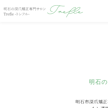
コ
ン
テ
ン
ツ
へ
ス
キ
ッ
プ
明石の
明石市深爪矯正専